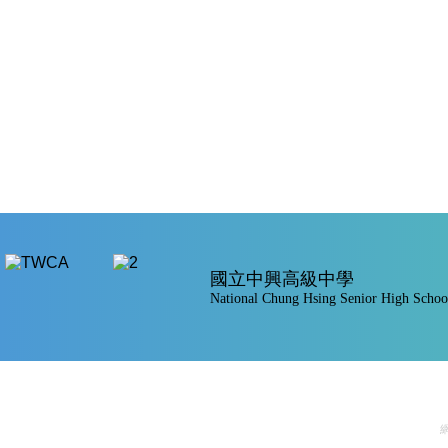
國立中興高級中學
National Chung Hsing Senior High Schoo