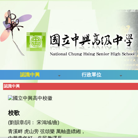
認識中興
行政單位
認識中興
校歌
(劉韻章/詞： 宋鴻域/曲)
青溪畔 虎山旁 弦頌樂 萬軸盡縹緗，