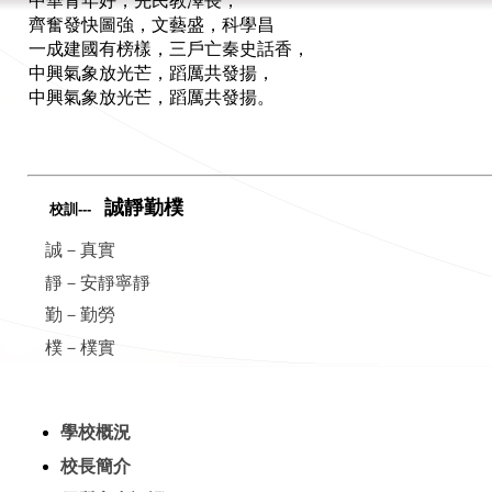
中華青年好，先民教澤長，
齊奮發快圖強，文藝盛，科學昌
一成建國有榜樣，三戶亡秦史話香，
中興氣象放光芒，蹈厲共發揚，
中興氣象放光芒，蹈厲共發揚。
誠靜勤樸
校訓---
誠－真實
靜－安靜寧靜
勤－勤勞
樸－樸實
學校概況
校長簡介