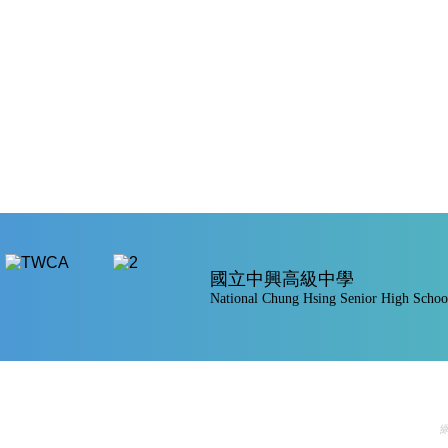
國立中興高級中學
National Chung Hsing Senior High Schoo