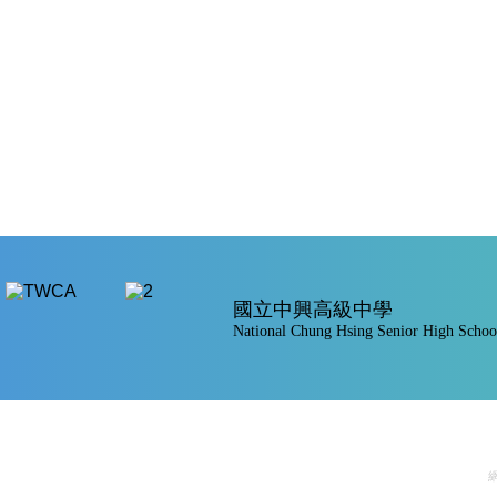
國立中興高級中學
National Chung Hsing Senior High Schoo