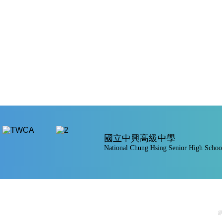
國立中興高級中學
National Chung Hsing Senior High Schoo