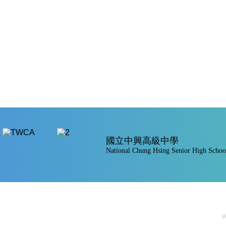
國立中興高級中學
National Chung Hsing Senior High Schoo