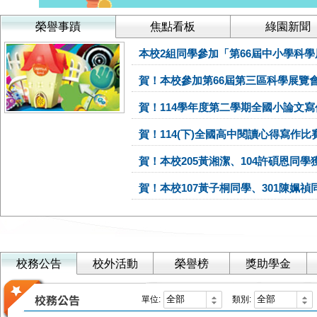
榮譽事蹟
焦點看板
綠園新聞
本校2組同學參加「第66屆中小學科
賀！本校參加第66屆第三區科學展覽會榮獲2組特優及2組
賀！114學年度第二學期全國小論文
賀！114(下)全國高中閱讀心得寫作
賀！本校205黃湘潔、104許碩恩同學獲選115年上半
賀！本校107黃子桐同學、301陳姵禎同學參加114學年度全國高級中
校務公告
校外活動
榮譽榜
獎助學金
單位:
類別: