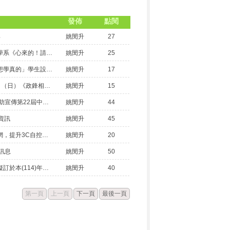
發佈
點閱
與
姚閔升
27
國立清華大學教育心理與諮商學系《心來的！請諮援收銀》 暑期營隊資訊公告
姚閔升
25
陽明交大 x 新思科技：專為「想學真的」學生設計的台灣半導體 IC 營
姚閔升
17
2026年6月6日（六）至6月7日（日）《政鋒相對》2026東吳政治營 模擬台海防禦性公投
姚閔升
15
【國立中正大學傳播學系 】協助宣傳第22屆中正傳播營
姚閔升
44
資訊
姚閔升
45
亞洲大學為協助青少年揮別迷網，提升3C自控力，本校中亞聯大網路成癮防治中心將辦理「2025青少年幸福不迷網：關機親子營隊」，隨函檢附招生簡章，敬請符合需求的青少年和家長踴躍報名參加。
姚閔升
20
訊息
姚閔升
50
國立臺灣師範大學地球科學系擬訂於本(114)年七月，在本校公館校區舉辦「地科大未來—探索專長半日營」，請高中生及準高中生參與。
姚閔升
40
第一頁
上一頁
下一頁
最後一頁