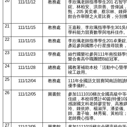
20
111/11/12
教務處
李欣珮老師指導學生201 石智
鋐、林柏安、洪崇善、曾偉誠，2
甄，205 黃奕睿、蔡宗林、鍾
館合作舉辦之火星比賽，分別
21
111/11/15
教務處
王嘉毅、李欣珮指導學生301
學科能力競賽數學與地科佳作
22
111/11/15
教務處
李欣珮老師指導學生201卓秉鋐
彥廷參與國際小行星搜尋競賽
23
111/11/23
學務處
絲竹國樂社參與111年南投縣
樂合奏高中職團體B組冠軍。
24
111/11/28
總務處
國教署補助本校「活動中心暨
竣工啟用。
25
111/12/04
教務處
111年全國語文競賽閩南語朗
優李儀軒。
26
111/12/05
圖書館
參加1111010梯次全國高級
佳績，本校得獎計40篇(特優10
感謝國文科老師廖堂智、高雅
玲、鍾依婷、楊淑萍、潘姿儀
師、蕭子喻、林秀菊、黃柏瑄
老師費心指導。
27
111/12/05
圖書館
參加1111015梯次全國高級