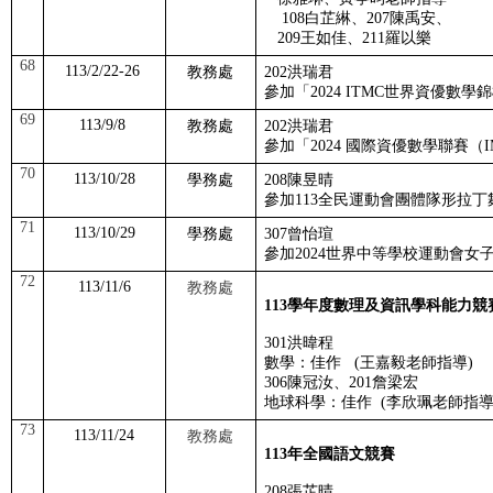
108
白芷綝、
207
陳禹安、
209
王如佳、
211
羅以樂
68
113/2/22-26
教務處
202
洪瑞君
參加「
2024 ITMC
世界資優數學錦
69
113/9/8
教務處
202
洪瑞君
參加「
2024
國際資優數學聯賽（
I
70
113/10/28
學務處
208
陳昱晴
參加
113
全民運動會團體隊形拉丁
71
113/10/29
學務處
307
曾怡瑄
參加
2024
世界中等學校運動會女
72
113/11/6
教務處
113
學年度數理及資訊學科能力競
301
洪暐程
數學：佳作
(
王嘉毅老師指導
)
306
陳冠汝、
201
詹梁宏
地球科學：佳作
(
李欣珮老師指
73
113/11/24
教務處
113
年全國語文競賽
208
張芷晴