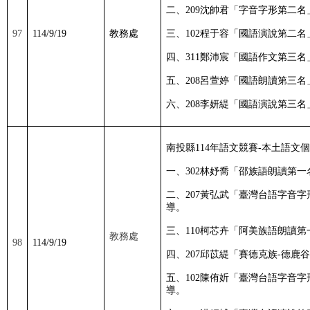
二、
209
沈帥君「字音字形第二名
97
114/9/19
教務處
三、
102
程于容「國語演說第二名
四、
311
鄭沛宸「國語作文第三名
五、
208
呂萱婷「國語朗讀第三名
六、
208
李妍緹「國語演說第三名
南投縣
114
年語文競賽
-
本土語文個
一、
302
林妤喬「邵族語朗讀第一
二、
207
黃弘武「臺灣台語字音字
導。
三、
110
柯芯卉「阿美族語朗讀第
教務處
98
114/9/19
四、
207
邱苡緹「賽德克族
-
德鹿谷
五、
102
陳侑妡「臺灣台語字音字
導。