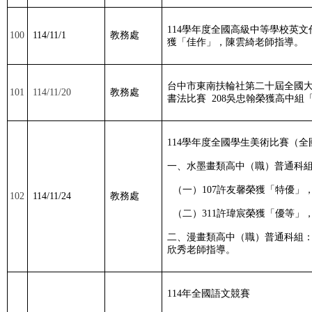
114
學年度全國高級中等學校英文
100
114/11/1
教務處
獲「佳作」，陳雲綺老師指導。
台中市東南扶輪社第二十屆全國
101
114/11/20
教務處
書法比賽
208
吳忠翰榮獲高中組
114
學年度全國學生美術比賽（全
一、水墨畫類高中（職）普通科
（一）
107
許友馨榮獲「特優」
102
114/11/24
教務處
（二）
311
許瑋宸榮獲「優等」
二、漫畫類高中（職）普通科組
欣秀老師指導。
114
年全國語文競賽