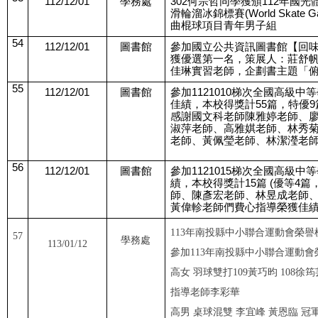
112/12/01
學務處
302何宗哲同學獲頒112年國光
滑輪溜冰錦標賽(World Skate Gam
曲棍球項目青年男子組
54
112/12/01
圖書館
參加國立公共資訊圖書館【回
獲優選第一名，策展人：莊舒
佳琳實習老師，企劃書主題「
55
112/12/01
圖書館
參加1121010梯次全國高級
佳績，本校得獎計55篇，特優9
感謝國文科老師陳雅婷老師、
淑萍老師、高雅娸老師、林秀
老師、黃佩瑩老師、林潔瀅老
56
112/12/01
圖書館
參加1121015梯次全國高級
績，本校得獎計15篇 (優等4篇
師、陳彥宏老師、林昱成老師
黃偉軫老師們費心指導榮獲佳
113年南投縣中小聯合運動會榮譽
57
學務處
113/01/12
參加
113
年南投縣中小聯合運動會
高女 羽球雙打
109
黃巧昀
108
徐筠
指導老師李彩華
高男 桌球混雙 李宜峰 黃恩臨 冠