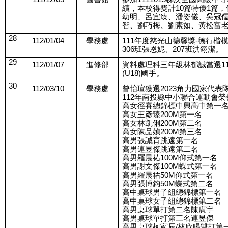
績，本校得獎計10篇特優1篇，
幼明、呂宜臻、潘姿儀、吳冠
智、劉巧梅、劉素如、黃松富
28
112/01/04
學務處
111年度慈光山德馨獎-德行楷模
306班張恩妮、207班洪翎潔。
29
112/01/07
進修部
資料處理科三年級林郁誠當選1
(U18)國手。
30
112/03/10
學務處
曾怡瑄獲選2023角力國家代表
112年南投縣中小聯合運動會榮
高女徑賽總錦標中興高中第一
高女王彥臻200M第一名
高女林凱俐200M第二名
高女陳品媜200M第三名
高男張誠育跳遠第一名
高男連昱傑跳遠第二名
高男羅晨祐100M仰式第一名
高男謝文傑100M蝶式第一名
高男羅晨祐50M仰式第一名
高男張博鈞50M蝶式第二名
高中桌球男子組總錦標第一名
高中桌球女子組總錦標第二名
高男桌球單打第二名陳廣宇
高男桌球單打第三名連昱傑
高男桌球柯宖辰/林欣暘雙打第