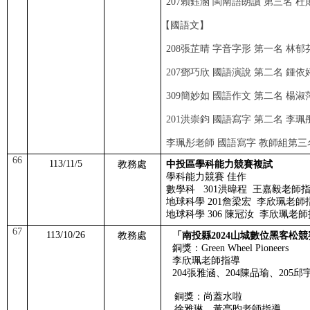
207
賴鈺涵 閩南語朗讀 第三名 
【國語文】
208
張芷晴 字音字形 第一名 林
207
鄧巧欣 國語演說 第二名 鍾
309
簡妙如 國語作文 第二名 楊
201
洪崇鈞 國語寫字 第二名 李
李珮彤老師 國語寫字 教師組第三
66
113/11/5
教務處
中投區學科能力競賽複試
學科能力競賽 佳作
數學科
301
洪暐程
王嘉毅老師
地球科學
201
詹梁宏
李欣珮老師
地球科學
306
陳冠汝 李欣珮老師
67
113/10/26
教務處
「南投縣
2024
山城數位黑客松競
銅獎：
Green Wheel Pioneers
李欣珮老師指導
204
張雅涵、
204
陳品瑜、
205
邱
銅獎：尚蓋水啦
徐雅琳、黃亭昀老師指導