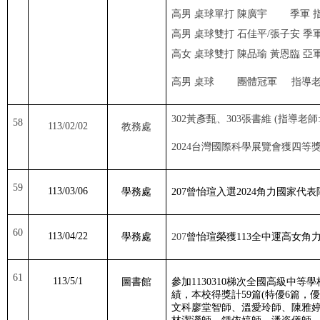
高男 桌球單打 陳廣宇
季軍 
高男 桌球雙打 石佳平
/
張子安 季
高女 桌球雙打 陳品瑜 黃恩臨 亞
高男 桌球
團體冠軍
指導
302
黃彥甄、
303
張書維
(
指導老師
58
113/02/02
教務處
2024
台灣國際科學展覽會獲四等
59
113/03/06
學務處
207
曾怡瑄入選
2024
角力國家代表
60
113/04/22
學務處
207
曾怡瑄榮獲
113
全中運高女角
61
113/5/1
圖書館
參加
1130310
梯次全國高級中等學
績，
本校得獎計
59
篇
(
特優
6
篇，優
文科廖堂智師、溫愛玲師、陳雅