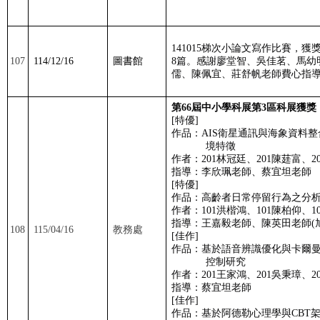
141015
梯次小論文寫作比賽，獲
107
114/12/16
圖書館
8
篇。感謝廖堂智、吳佳茗、馬幼
儒、陳佩宜、莊舒帆老師費心指
第
66
屆中小學科展第
3
區科展獲獎
[
特優
]
作品：
AIS
衛星通訊與海象資料整
境特徵
作者：
201
林冠廷、
201
陳莛富、
2
指導：李欣珮老師、蔡宜坦老師
[特優
]
作品：高齡者日常停留行為之分
作者：
101
洪楷鴻、
101
陳柏仰、
1
指導：王嘉毅老師、陳英田老師
(
108
115/04/16
教務處
[佳作
]
作品：基於語音辨識優化與卡爾
控制研究
作者：
201
王家鴻、
201
吳秉璋、
2
指導：蔡宜坦老師
[佳作
]
作品：基於阿德勒心理學與
CBT