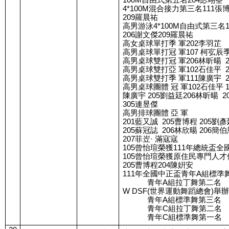
100M自由式第五名204彭翊筌
4*100M混合接力第三名111張博
209羅晨祐
高男游泳4*100M自由式第三名1
206謝文傑209羅晨祐
高女桌球單打季 軍202李羽芷
高男桌球單打冠 軍107 柯宖辰季
高男桌球雙打冠 軍206林昕暘  
高男桌球雙打亞 軍102石佳平  
高男桌球雙打季 軍111陳廣宇  2
高男桌球團體 冠 軍102石佳平 1
陳廣宇 205劉益廷206林昕暘  2
305連昱傑
高男排球團體 亞 軍
201藍又誠  205曹博程 205劉彥
205蘇冠誌  206林欣暘 206簡伯
207菲岦· 滿寇寇
105曾怡瑄榮獲111年總統盃
105曾怡瑄榮獲原住民專門人
205曹博程204陳姸安
111年全國中正盃青年A組標準
            青年A組拉丁舞第二名
W DSF(世界運動舞蹈總會)
            青年A組標準舞第三名
            青年C組拉丁舞第二名
            青年C組標準舞第一名