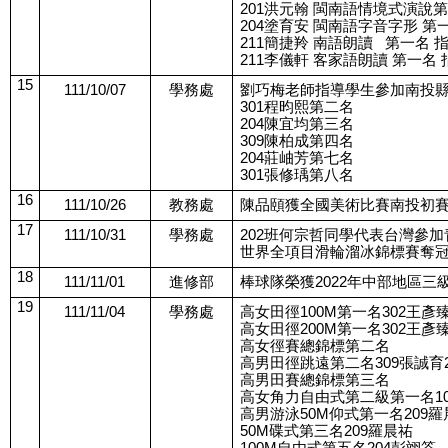
201洪元翰 閩南語情境式演說
204塗育安 閩南語字音字形 第
211簡捷羚 南語朗讀   第一名
211李儀軒 客家語朗讀 第一名 
15
111/10/07
學務處
劉巧梅老師指導學生參加南投
301程昀熙第二名
204陳宜均第三名
309陳柏成第四名
204莊岫芳第七名
301張修瑀第八名
16
111/10/26
教務處
陳品頤獲全國美術比賽南投初
17
111/10/31
學務處
202班何宗哲同學代表台灣參加
世界全項目滑輪溜冰錦標賽奪
18
111/11/01
進修部
棒球隊榮獲2022年中部地區三
19
111/11/04
學務處
高女田徑100M第一名302王彥
高女田徑200M第一名302王彥
高女徑賽總錦標第二名
高男田徑跳遠第二名309張誠育2
高男田賽總錦標第三名
高女角力自由式第二級第一名1
高男游泳50M仰式第一名209羅
50M碟式第三名209羅晨祐