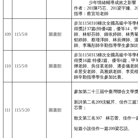
少年情緒輔導成效之影響
作者：
201
陳巧芯、
201
梁宇姍、
2
指導：蔡宜坦老師
參加
1150310
梯次全國高級中等學
得獎計
37
篇
(
特優
4
篇，優等
14
，甲
109
115/5/8
圖書館
師、林郁芬師、鍾依婷師、林秀
郁婷師、蔡瑾澤師、林辰燁師、
師、李珮彤師辛勤指導學生參加
參加
1150313
梯次全國高級中等學
得獎
16
篇
:
特優
2
篇、優等
6
篇，甲
110
115/5/8
圖書館
燁老師、吳佳茗老師、潘姿儀老
卓昱安老師、高雅娸老師、李奕
師辛勤指導學生參加比賽。
參加第二十三屆中臺灣聯合文學
新詩第二名
209
沈毓芹、佳作三篇
芯蕾；
111
115/5/20
圖書館
散文第三名
307
林芯蕾、佳作一
短篇小說佳作一篇
209
梁芯語。