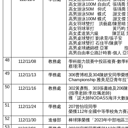
高女游泳100M 自由式  張瑀
高女游泳50M   仰式      
高男游泳50M   蝶式      
高男游泳100M 蝶式      謝
高女羽球雙打    洪藝庭/陳昱
高女羽球單打               
高女柔道第六級            
高男桌球雙打 劉承育/張子安    
高男桌球雙打 石佳平/陳廣宇    
高男桌球總錦標 亞軍           
高男自由車公路計時賽-個人 亞軍
48
112/11/08
教務處
學科能力競賽中投區複賽-數學科
蔡瑾澤)
49
112/11/13
學務處
306曹博程及304陳妍安同學榮獲202
Championship 雅美尼亞青
50
112/11/16
教務處
302黃彥甄、303張書維及206
(指導老師:李欣珮老師)
獲「諾大師NODASS海洋大數
51
112/11/24
學務處
207曾怡瑄同學
榮獲112年全國中等學校角力
52
112/11/30
進修部
棒球隊榮獲「2023年中部地
53