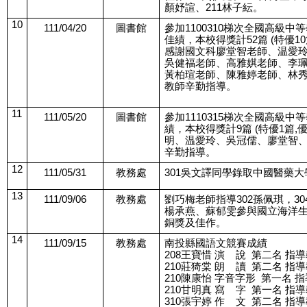
顏妤諠、211林子紜。
10
111/04/20
圖書館
參加1100310梯次全國高級
佳績，本校得獎計52篇 (特優10
感謝國文科廖堂智老師、温愛
吳健福老師、高雅娸老師、李
黃柏瑄老師、陳雅婷老師、林秀
教師辛勤指導。
11
111/05/20
圖書館
參加1110315梯次全國高級
績，本校得獎計9篇 (特優1篇,
明、温愛玲、吳冠儒、廖堂智、
辛勤指導。
12
111/05/31
教務處
301吳文譯同學錄取中國醫藥
13
111/09/06
教務處
劉巧梅老師指導302孫佩琪，30
楊承燕、蘇郁雯參與國立海洋
銅獎及佳作。
14
111/09/15
教務處
南投縣國語文競賽成績
208王寶惜 演    說  第二名 
210莊猗棠 朗    讀  第二名 
210陳康怡 字音字形  第一名 
210甘明真 寫    字  第一名 
310張宇婷 作    文  第二名 