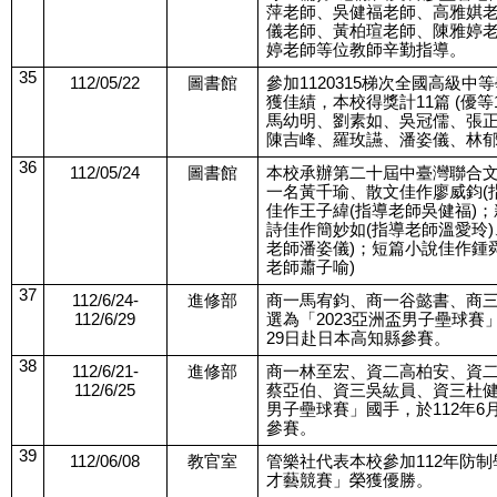
萍老師、吳健福老師、高雅娸
儀老師、黃柏瑄老師、陳雅婷
婷老師等位教師辛勤指導。
35
112/05/22
圖書館
參加1120315梯次全國高級
獲佳績，本校得獎計11篇 (優等
馬幼明、劉素如、吳冠儒、張正
陳吉峰、羅玫讌、潘姿儀、林
36
112/05/24
圖書館
本校承辦第二十屆中臺灣聯合文
一名黃千瑜、散文佳作廖威鈞(
佳作王子緯(指導老師吳健福)
詩佳作簡妙如(指導老師溫愛玲)
老師潘姿儀)；短篇小說佳作鍾
老師蕭子喻)
37
112/6/24-
進修部
商一馬宥鈞、商一谷懿書、商
112/6/29
選為「2023亞洲盃男子壘球賽」
29日赴日本高知縣參賽。
38
112/6/21-
進修部
商一林至宏、資二高柏安、資
112/6/25
蔡亞伯、資三吳紘員、資三杜健榮
男子壘球賽」國手，於112年6
參賽。
39
112/06/08
教官室
管樂社代表本校參加112年防
才藝競賽」榮獲優勝。