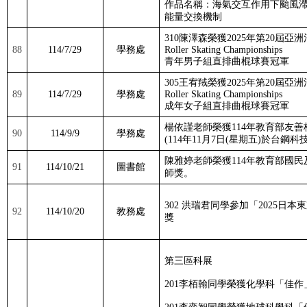
作品名稱：海氣交互作用下颱風
能量交換機制
310
陳澤森榮獲
2025
年第
20
屆亞洲
88
114/7/29
學務處
Roller Skating Championships
青年男子組直排曲棍球賽冠軍
305
王宥羢榮獲
2025
年第
20
屆亞洲
89
114/7/29
學務處
Roller Skating Championships
成年女子組直排曲棍球賽冠軍
楊依謹老師榮獲
114
年教育部友善
90
114/9/9
學務處
(114
年
11
月
7
日
(
星期五
)
於台鋼科
陳雅婷老師榮獲
114
年教育部國民
91
114/10/21
圖書館
師獎。
302
洪瑞君同學
參加「
2025
日本東
92
114/10/20
教務處
獎
第三區科展
201
李栢翰同學榮獲化學科「佳作