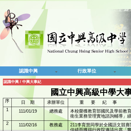
認識中興
行政單位
認識中興
/
中興大事紀
國立中興高級中學大
序
日    期
承辦單位
        重      要      紀     事
1
111/01/19
總務處
本校榮獲教育部國民及學前教育
衛生業務管理實地諮詢輔導」
2
111/02/16
教務處
211李育慧同學於全國語文競
佳績而獲得行政院邀請出席「