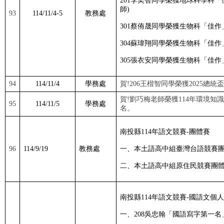
201
李奕智同學榮獲地球科學科「
師
)
93
114/11/4-5
教務處
301
蔡侑晟同學榮獲生物科「佳作
304
蘇瑋翔同學榮獲生物科「佳作
305
張衣安同學榮獲生物科「佳作
94
114/11/4
學務處
賀
!206
王楷智同學榮獲
2025
總統盃
賀
!
劉巧梅老師榮獲
114
年環境知識
95
114/11/5
學務處
名。
南投縣
114
年語文競賽
-
團體賽
96
114/9/19
教務處
一、本土語高中組臺灣台語競賽
二、本土語高中組原住民競賽團
南投縣
114
年語文競賽
-
國語文個人
一、
208
吳忠翰「國語寫字第一名