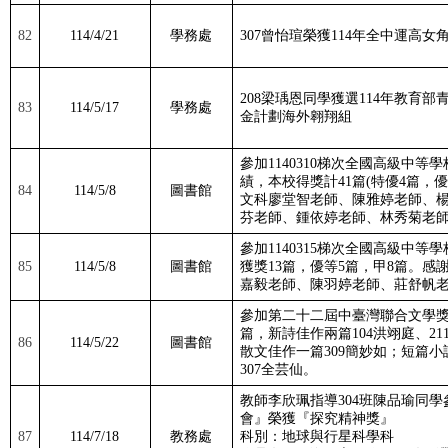
82
114/4/21
學務處
307
曾怡瑄榮獲
114
年全中運高女
208
梁瑀恩同學獲選
114
年教育部
83
114/5/17
學務處
金計劃海外翱翔組
參加1140310梯次全國高級中
績，本校得獎計
41
篇
(
特優
4
篇，優
84
114/5/8
圖書館
文科廖堂智老師、陳雅婷老師、
芬老師、鍾依婷老師、林秀菊老
參加1140315梯次全國高級中
85
114/5/8
圖書館
獲獎
13
篇，優等
5
篇，甲8篇。感
嘉毅老師、陳羽婷老師、莊舒帆
參加第二十二屆中臺灣聯合文學
篇，新詩佳作兩篇104洪翊庭、
21
86
114/5/22
圖書館
散文佳作一篇
309
簡妙如；短篇小
307全芸仙。
教師李欣珮指導
304
班陳品瑜同學
會』榮獲『探究精神獎』
87
114/7/18
教務處
科別：地球與行星科學科