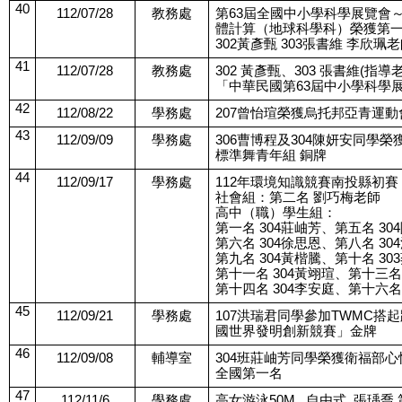
40
112/07/28
教務處
第63屆全國中小學科學展覽會
體計算（地球科學科）榮獲第
302黃彥甄 303張書維 李欣珮
41
112/07/28
教務處
302 黃彥甄、303 張書維(指導
「中華民國第63屆中小學科學
42
112/08/22
學務處
207曾怡瑄榮獲烏托邦亞青運
43
112/09/09
學務處
306曹博程及304陳妍安同學榮
標準舞青年組 銅牌
44
112/09/17
學務處
112年環境知識競賽南投縣初賽
社會組：第二名 劉巧梅老師
高中（職）學生組：
第一名 304莊岫芳、第五名 30
第六名 304徐思恩、第八名 30
第九名 304黃楷騰、第十名 30
第十一名 304黃翊瑄、第十三名 
第十四名 304李安庭、第十六名 
45
112/09/21
學務處
107洪瑞君同學參加TWMC搭起
國世界發明創新競賽」金牌
46
112/09/08
輔導室
304班莊岫芳同學榮獲衛福部
全國第一名
47
112/11/6
學務處
高女游泳50M   自由式  張瑀