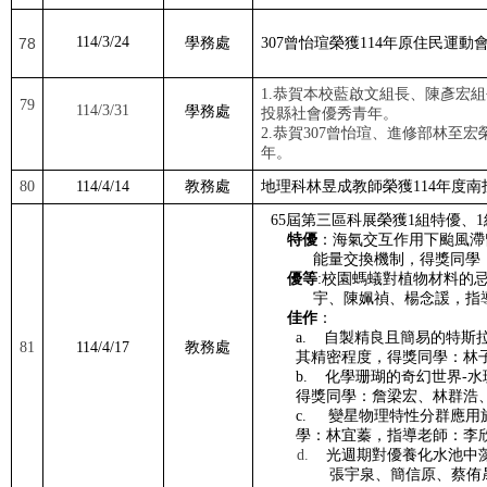
114/3/24
學務處
78
307
曾怡瑄榮獲
114
年原住民運動
1.
恭賀本校藍啟文組長、陳彥宏組
79
114/3/31
學務處
投縣社會優秀青年。
2.
恭賀
307
曾怡瑄、進修部林至宏
年。
80
114/4/14
教務處
地理科林昱成教師榮獲
114
年度南
65
屆第三區科展榮獲
1
組特優、
1
特優
：海氣交互作用下颱風滯
能量交換機制，得獎同學
優等
:
校園螞蟻對植物材料的
宇、陳姵禎、楊念諼，指
佳作
：
a.
自製精良且簡易的特斯
81
114/4/17
教務處
其精密程度，得獎同學：林
b.
化學珊瑚的奇幻世界
-
水
得獎同學：詹梁宏、林群浩
c.
變星物理特性分群應用
學：林宜蓁，指導老師：李
d.
光週期對優養化水池中
張宇泉、簡信原、蔡侑