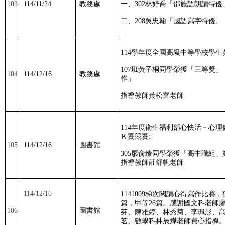
103
114/11/24
教務處
一、
302
林妤喬「邵族語朗讀特優
二、
208
吳忠翰「國語寫字特優」
114
學年度全國高級中等學校學生
107
班黃子桐同學榮獲「三等獎
104
114/12/16
教務處
作」
指導教師黃松富老師
114
年度衛生福利部心快活－心理
Ｋ賽競賽
:
105
114/12/16
圖書館
305
廖俞臻同學榮獲「高中職組」
指導教師莊舒帆老師
114/12/16
1141009
梯次閱讀心得寫作比賽，
篇，甲等
26
篇。感謝國文科老師
106
圖書館
芬、陳雅婷、林秀菊、李珮彤、
茗、數學科林辰燁老師費心指導