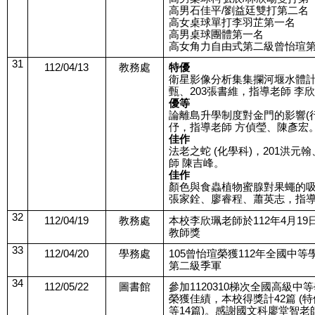
高男石佳平/劉益廷雙打第二名
高女桌球單打李羽芷第一名  
高男桌球團體第一名
高女角力自由式第二級曾怡瑄
31
112/04/13
教務處
特優
衛星影像分析集集攔河堰水體計算
甄、203張書維，指導老師 李
優等
論離島升學制度對金門的影響(行
伃，指導老師 方偵瑩、陳彥宏
佳作
法老之蛇 (化學科)，201洪
師 陳吉峰。
佳作
顏色與食蟲植物蜜腺對果蠅的吸引力
張家銓、廖睿程、蕭英志，指導
32
112/04/19
教務處
本校李欣珮老師於112年4月19
教師獎
33
112/04/20
學務處
105曾怡瑄榮獲112年全國中
第二級季軍
34
112/05/22
圖書館
參加1120310梯次全國高級
榮獲佳績，本校得獎計42篇 (特優
等14篇)。感謝國文科廖堂智