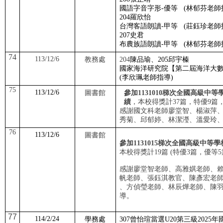
國語字音字形
-
優等
(
林郁芬老師
204
羅欣怡
台灣客語朗讀
-
甲等
(
莊鈺珍老師
207
史君
布農族語朗讀
-
甲等
(
林郁芬老師
74
113/12/6
教務處
204
陳品瑜、
205
邱宇榛
國家海洋研究院【第二屆海洋大
(
李欣珮老師指導
)
75
113/12/6
圖書館
參加
1131010
梯次全國高級中等
績
，本校得獎計
37
篇，特優
9
篇
感謝國文科老師廖堂智、楊淑萍
秀菊、邱郁婷、林潔瀅、溫愛玲
76
113/12/6
圖書館
參加
1131015
梯次全國高級中等學
本校得獎計
19
篇
(
特優
3
篇，優等
5
感謝廖堂智老師、高雅娸老師、
帆老師、張鈺淇教官、陳彥宏老
、方偵瑩老師、林辰燁老師、陳
導。
77
114/2/24
學務處
307
曾怡瑄當選
U20
第三級
2025
年