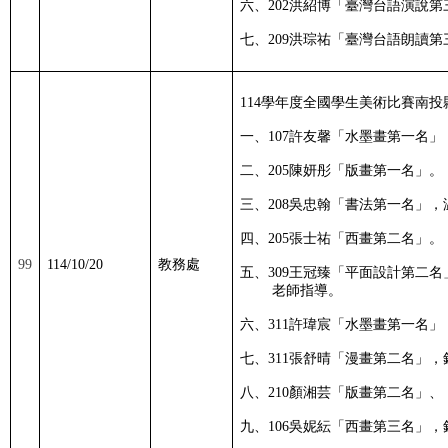
六、
202
洪紹博「臺灣台語演說第
七、
209
洪琮祐「臺灣台語朗讀第
114
學年度全國學生美術比賽南投
一、
107
許友馨「水墨畫第一名」
二、
205
陳妍彤「版畫第一名」。
三、
208
吳忠翰「書法第一名」，
四、
205
張士祐「西畫第二名」。
99
114/10/20
教務處
五、
309
王冠臻「平面設計第二名
老師指導。
六、
311
許瑋宸「水墨畫第一名」
七、
311
張舒晴「漫畫第二名」，
八、
210
顏湘芸「版畫第二名」、
九、
106
吳妮紜「西畫第三名」，