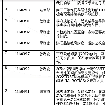
我們的話。—院長佮學生的母 
3
111/02/18
進修部
商三王維逸同學通過勞動部11
檢定配電線路裝修乙級證照。
4
111/03/01
教務處
學測成績公布，近八成學生學
學生學測四科總成績達前標。
5
111/03/02
學務處
本校絲竹樂團至台中市港區藝
等佳績。
6
111/03/02
學務處
辦理品德教育講座，邀請公視
7
111/03/17
教務處
王嘉毅老師指導201張修瑀、
位同學參加「2021年全國高
作。
8
111/03/22
教務處
205林德榮同學參加台灣2022
台灣赴美國參加總決賽資格。(4/1
2022FIRST世界機器人冠軍賽-FL
(隊名:TAI-BOTICS)之翻譯人員。(4
9
111/04/11
圖書館
林秀菊老師、吳健福老師、廖
老師指導學生參加第十九屆中
文組第三名309李穎筑、散文組
佳作311劉伊庭、311陳淂萱；小