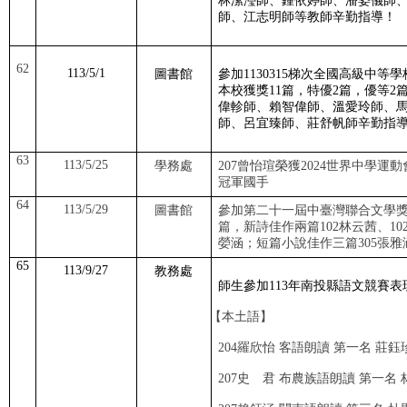
林潔瀅師、鍾依婷師、潘姿儀師
師、江志明師等教師辛勤指導！
62
113/5/1
圖書館
參加
1130315
梯次全國高級中等學
本校獲獎
11
篇，特優
2
篇，優等
2
偉軫師、賴智偉師、溫愛玲師、馬
師、呂宜臻師、莊舒帆師辛勤指
63
113/5/25
學務處
207
曾怡瑄榮獲
2024
世界中學運動
冠軍國手
64
113/5/29
圖書館
參加第二十一屆中臺灣聯合文學
篇，新詩佳作兩篇
102
林云茜、
10
嫈涵；短篇小說佳作三篇
305
張雅
65
113/9/27
教務處
師生參加
113
年南投縣語文競賽表
【本土語】
204
羅欣怡 客語朗讀 第一名 莊
207
史 君 布農族語朗讀 第一名