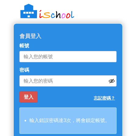
::: 跳過主導覽區塊
會員登入
帳號
密碼
忘記密碼？
輸入錯誤密碼達3次，將會鎖定帳號。