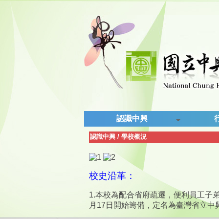
認識中興
認識中興
/
學校概況
校史沿革：
1.
本校為配合省府疏遷，便利員工子
月
17
日開始籌備，定名為臺灣省立中