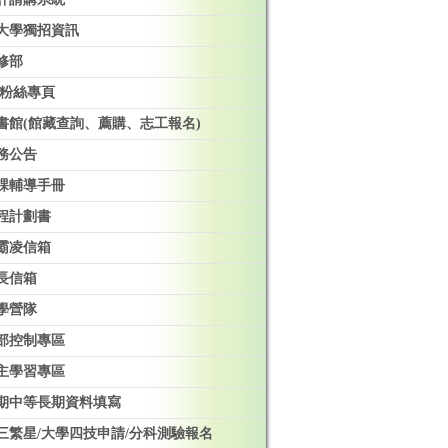
大學獨招資訊
修部
B粉絲專頁
書館(館藏查詢、薦購、志工報名)
務公告
課輔導手冊
程計劃書
霸凌信箱
長信箱
學營隊
部控制專區
主學習專區
期中等長期資料填寫
三繁星/大學四技申請/分科測驗報名