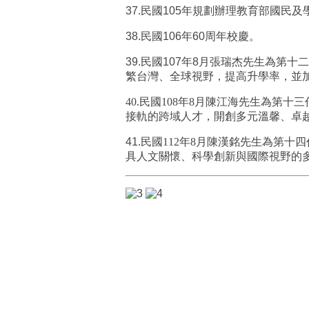
37.
民國
105
年規劃辦理教育部國民及
38.
民國
106
年
60
周年校慶。
39.
民國
107
年
8
月張瑞杰先生為第十二
繁台灣、全球視野，提高升學率，並
40.民
國
108
年
8
月陳江海先生為第十三
接軌的跨域人才，開創多元溫馨、卓
41.
民國
112
年
8
月陳漢銘先生為第十四
具人文關懷、科學創新與國際視野的