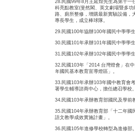
28.
民國
99
年
8
月王延煌先生為第十一
科亮點教室
(
斐然閣、英文劇場暨多功
路、廁所整修，增購最新實驗設備，
專長學生，成立棒球隊。
29.
民國
100
年協辦
100
年國民中學學
30.
民國
101
年承辦
101
年國民中學學
31.
民國
102
年承辦
102
年國民中學學
32.
民國
103
年「
2014
台灣燈會」在中
年國民基本教育宣導燈區」。
33.
民國
103
年承辦
103
年國中教育會
署學生輔導諮商中心，擔任總召學校
34.
民國
103
年承辦教育部國民及學前
35.
民國
104
年承辦教育部「十二年國
語文教學成效實施計畫」。
36.
民國
105
年進修學校轉型為進修部