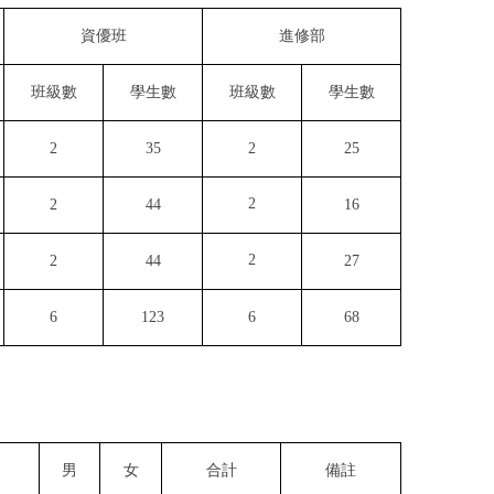
資優班
進修部
班級數
學生數
班級數
學生數
2
35
2
25
2
2
44
16
2
2
44
27
6
123
6
68
男
女
合計
備註