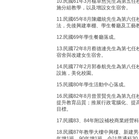
10.
民國
61
年
3
月楊卓然先生為第五任
施分組教學，以及增設女生宿舍。
11.
民國
65
年
8
月陳繼統先生為第六任
法，先後興建車棚、學生餐廳及工藝
12.
民國
69
年學生餐廳落成。
13.
民國
72
年
8
月蔡德連先生為第七任
宿舍與改建女生宿舍。
14.
民國
77
年
2
月郭春航先生為第八任
設施，美化校園。
15.
民國
80
年學生活動中心落成。
16.
民國
82
年
8
月曾景賢先生為第九任
提升教育品質；推展行政電腦化、提
目標。
17.
民國
83
、
84
年附設補校商業經營科
18.
民國
87
年教學大樓中興樓、新建男
年增
1
班，
90
年增
1
班，合計普通科
30