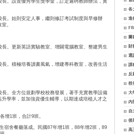
校長。設置優秀學生獎學金，訂定遴聘教師辦法，實
各
校長。始則安定人事，繼則修訂考試制度與早修辦
進
教室。
F
圖
財
校長。更新英語實驗教室、增闢電腦教室、整建男生
選
校長。積極培養讀書風氣，增建專科教室，改善生活
課
反
校
校長。全方位規劃學校校務發展，著手充實教學設備
大
高升學率，並加強資優生輔導，以期達成培植人才之
內
自
各增
1
班，合計
9
班。
後
生宿舍餐廳落成。民國
87
年增
1
班，
88
年增
2
班，
89
高
班。