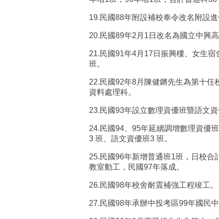
19.
民國
88
年附設補校奉令改名附設進
20.
民國
89
年
2
月
1
日改名為國立中興高
21.
民國
91
年
4
月
17
日振興樓、女生宿
班。
22.
民國
92
年
8
月陳健鏘先生為第十任
資料處理科。
23.
民國
93
年設立數理資優班暨語文資
24.
民國
94
、
95
年延續調增數理資優班
3
班、語文資優班
3
班。
25.
民國
96
年新增普通班
1
班，日校合
教室動工，民國
97
年落成。
26.
民國
98
年校舍耐震補強工程竣工。
27.
民國
98
年承辦中投考區
99
年國民中