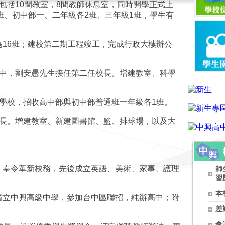
包括
10
間教室，
8
間教師休息室，同時開學正式上
班、初中部一、二年級各
2
班、三年級
1
班，學生有
為
16
班；建校第二期工程竣工，完成行政大樓辦公
中，劉安愚先生接任第二任校長。增建教室、科學
學校，招收高中部與初中部普通班一年級各
1
班。
長。增建教室、新建圖書館、籃、排球場，以及大
。奉令革新校務，先後成立英語、美術、家事、護理
師
習
本
省立中興高級中學，參加台中區聯招，純辦高中；附
差
會