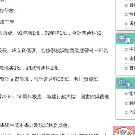
資
修學校。
性
級中學。
選
舍落成。
91
年增
1
班，
92
年增
1
班，合計普通科
32
中
校長。成立資優班。進修學校調整商業經營科一班為
南
優班各
1
班，調減普通科
2
班。
杏
暨語文資優班，合計普通科
26
班、數理資優班
衛
計
33
班。
50
周年校慶，新建行政大樓、圖書館與西側
開
內
學學生基本學力測驗試務委員會。