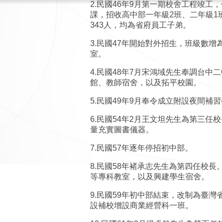
2.
民國
46
年
9
月第一期校舍工程竣工，
課，招收高中部一年級
2
班、二年級
1
343
人，均為省府員工子弟。
3.
民國
47
年開始對外招生，班級數增
室。
4.
民國
48
年
7
月宋鴻域先生奉調台中二
館、教師宿舍，以及拓平校園。
5.
民國
49
年
9
月奉令成立附設夜間補習
6.
民國
54
年
2
月王文坦先生為第三任校
量充實圖書儀器。
7.
民國
57
年逐年停招初中部。
8.
民國
58
年褚承志先生為第四任校長
等專科教室，以及興建學生宿舍。
9.
民國
59
年初中部結束，改制為臺灣
設補校增設商業經營科一班。