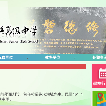
行政單位
教學單位
各類專
弟就學而創設。首任校長為宋鴻域先生。民國
46
年
4
興中學。