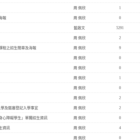
1
周 佩欣
0
海報
周 佩欣
5291
藍啟文
2
周 佩欣
9
力課程之招生簡章及海報
周 佩欣
0
周 佩欣
0
周 佩欣
1
周 佩欣
0
周 佩欣
2
周 佩欣
2
入學及甄審登記入學事宜
周 佩欣
0
、身心障礙學生」單獨招生資訊
周 佩欣
4
生資訊
周 佩欣
0
周 佩欣