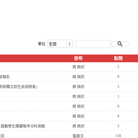
單位:
發佈
點閱
1
周 佩欣
0
放報名
周 佩欣
3
進修部獨立招生及說明會」
周 佩欣
1
周 佩欣
0
周 佩欣
4
周 佩欣
3
，鼓勵學生踴躍報考分科測驗
周 佩欣
116
資訊
藍啟文