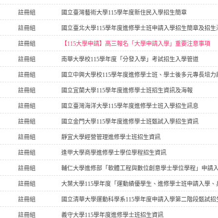
註冊組
國立臺灣藝術大學115學年度新住民入學招生簡章
註冊組
國立臺北大學115學年度進修學士班申請入學招生簡章及招生
註冊組
【115大學申請】高三報名「大學申請入學」重要注意事項
註冊組
南華大學校115學年度「分發入學」考試招生入學管道
註冊組
國立中興大學校115學年度進修學士班、學士後多元專長培
註冊組
國立宜蘭大學115學年度進修學士班招生資訊及海報
註冊組
國立臺灣海洋大學115學年度進修學士班入學招生訊息
註冊組
國立金門大學115學年度進修學士班甄試入學招生資訊
註冊組
靜宜大學經營管理進修學士班招生資訊
註冊組
逢甲大學商學進修學士學位學程招生資訊
註冊組
輔仁大學進修部「軟體工程與數位創意學士學位學程」申請
註冊組
大葉大學115學年度「運動績優學生、進修學士班申請入學
註冊組
國立清華大學運動科學系115學年度申請入學第二階段甄試招
註冊組
義守大學115學年度進修學士班招生資訊