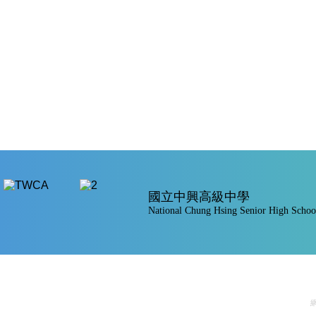
國立中興高級中學
National Chung Hsing Senior High Schoo