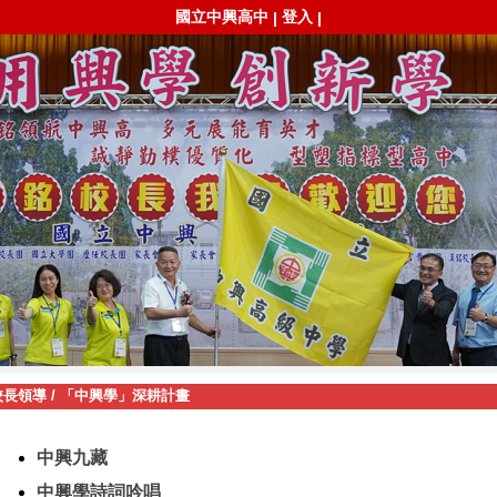
國立中興高中
登入
|
|
校長領導
/
「中興學」深耕計畫
中興九藏
中興學詩詞吟唱