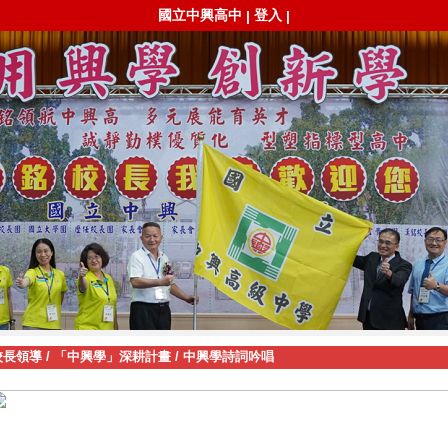
國立中興高中
登入
|
|
校長領導
/
「中興學」深耕計畫
/
中興學詩詞吟唱