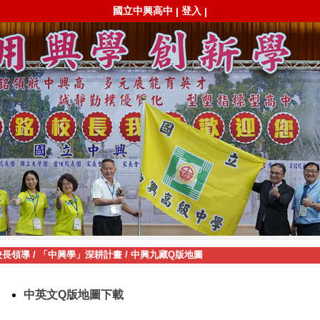
國立中興高中
登入
|
|
校長領導
/
「中興學」深耕計畫
/
中興九藏Q版地圖
中英文Q版地圖下載