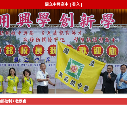
國立中興高中
登入
|
|
內部控制
/
教務處