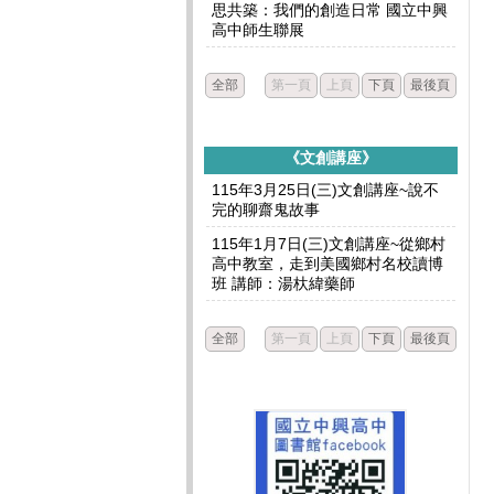
思共築：我們的創造日常 國立中興
高中師生聯展
全部
第一頁
上頁
下頁
最後頁
《文創講座》
115年3月25日(三)文創講座~說不
完的聊齋鬼故事
115年1月7日(三)文創講座~從鄉村
高中教室，走到美國鄉村名校讀博
班 講師：湯杕緯藥師
全部
第一頁
上頁
下頁
最後頁