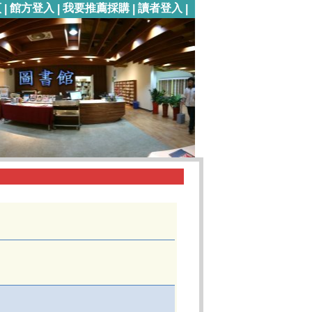
頁
館方登入
我要推薦採購
讀者登入
|
|
|
|