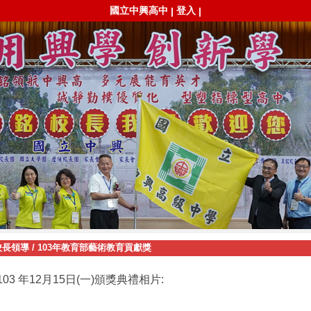
國立中興高中
登入
|
|
校長領導
/
103年教育部藝術教育貢獻獎
103
年
12
月
15
日
(
一
)頒獎典禮相片: