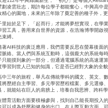
歡迎
112
年中興綠園新生，「初心」是每個人
Restar
擘劃凌雲壯志，期許每位學子都能奮心，中興高中
政精心的園地，未來的三年除了奠定善的種子外，更
千里始於足下，「起而行」才能將夢想實現，在學
學習工具，善用來自世界的資源，在浩瀚博學開啟
光束縛。
隨著
AI
科技的廣泛應用，我們需要反思在螢幕後面
習脈絡。當人們與系統互動時，這個龐大的系統每
子只能摸到象的一部分，但通過電腦系統的高速運
度學習到世人已知的知識，它是否已經對大象的全貌
高中三年的旅程，舉凡在傳統學科的國文、英文、
還將歷經自主學習、多元學習歷程檔案、多元選修
具，就能站在巨人的肩膀上，培養自我思辨、跨科學
在體育活動方面要積極參與，找到自己能長期投入
也可以成為舒壓和健身的出口。在人際互動方面，