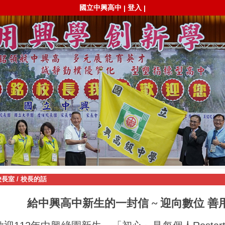
國立中興高中
登入
|
|
校長室
/
校長的話
給中興高中新生的一封信 ~ 迎向數位
善