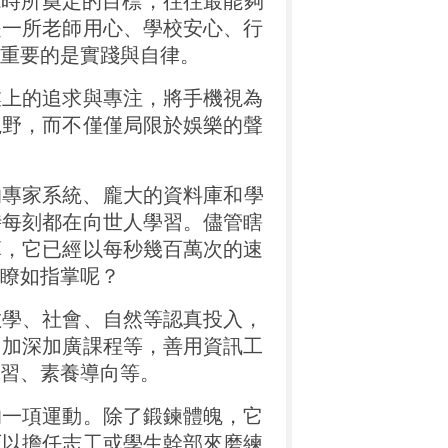
t
時所奠定的目標，往往最能夠
是一所老師用心、學校安心、行
重要的是實踐與自律。
業上的追求與專注，將手機視為
視野，而不僅僅局限於娛樂的聲
的專家系統、龐大的資料庫和學
時每刻都在向世人學習。儘管瞎
算，它已經以每秒幾百萬次的速
瞭如指掌呢？
數學、社會、自然等認真投入，
、加深加廣課程等，善用資訊工
習、素養導向等。
的一項運動。除了鍛鍊體魄，它
可以擔任志工或學生幹部來磨練