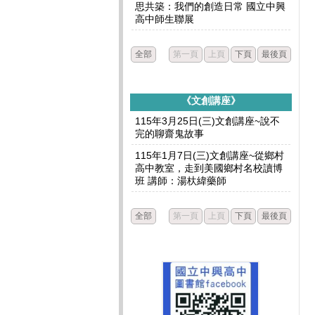
思共築：我們的創造日常 國立中興
高中師生聯展
全部
第一頁
上頁
下頁
最後頁
《文創講座》
115年3月25日(三)文創講座~說不
完的聊齋鬼故事
115年1月7日(三)文創講座~從鄉村
高中教室，走到美國鄉村名校讀博
班 講師：湯杕緯藥師
全部
第一頁
上頁
下頁
最後頁