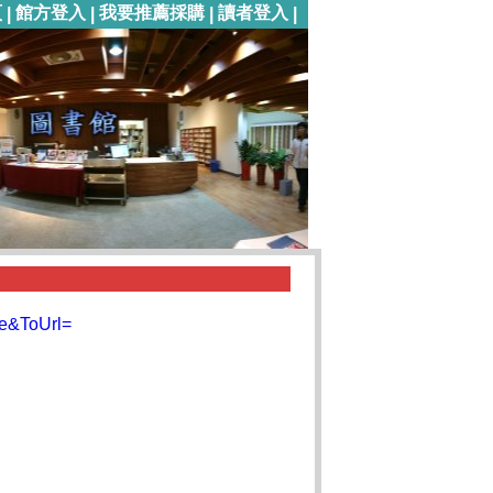
頁
館方登入
我要推薦採購
讀者登入
|
|
|
|
me&ToUrl=