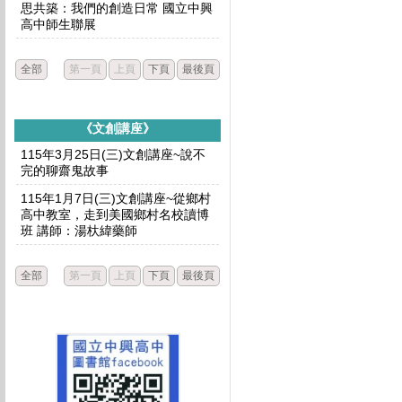
思共築：我們的創造日常 國立中興
高中師生聯展
全部
第一頁
上頁
下頁
最後頁
《文創講座》
115年3月25日(三)文創講座~說不
完的聊齋鬼故事
115年1月7日(三)文創講座~從鄉村
高中教室，走到美國鄉村名校讀博
班 講師：湯杕緯藥師
全部
第一頁
上頁
下頁
最後頁