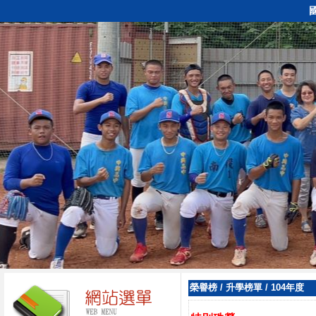
榮譽榜
/
升學榜單
/
104年度