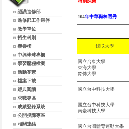
特別殊榮
認識進修部
104
年中華職棒選秀
進修部工作夥伴
教學單位
招生科別
錄取大學
榮譽榜
中興棒球專欄
國立台東大學
學習歷程檔案
東海大學
活動花絮
銘傳大學
檔案下載
國立台中科技大學
經典閱讀
求職專區
國立台中科技大學
成績登錄系統
南臺科技大學
公開授課專區
相關連結
國立台灣體育運動大學