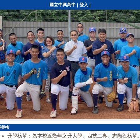
國立中興高中
登入
|
|
榮譽榜
升學榜單：為本校近幾年之升大學、四技二專、志願役榜單