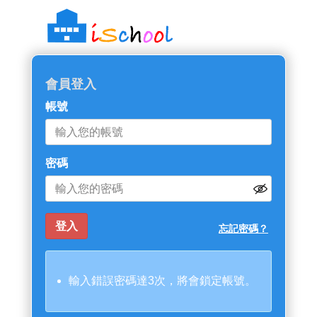
::: 跳過主導覽區塊
會員登入
帳號
密碼
忘記密碼？
輸入錯誤密碼達3次，將會鎖定帳號。