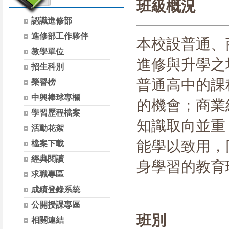
班級概況
認識進修部
進修部工作夥伴
本校設普通、
教學單位
進修與升學之
招生科別
普通高中的課
榮譽榜
中興棒球專欄
的機會；商業
學習歷程檔案
知識取向並重
活動花絮
能學以致用，
檔案下載
經典閱讀
身學習的教育
求職專區
成績登錄系統
公開授課專區
班別
相關連結