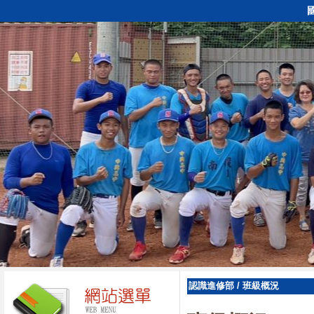
認識進修部
/
班級概況