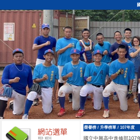
榮譽榜
/
升學榜單
/
107年度
國立中興高中進修部107