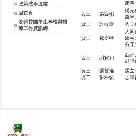
康寧
政策法令連結
僑光
回首頁
資三
張容碩
康寧
友善校園學生事務與輔
資三
許峻豪
國立
導工作資訊網
大同
資三
鄒嘉翰
康寧
義守
亞洲
資三
謝家和
朝陽
資三
張哲維
國立
資三
張耕毓
志願