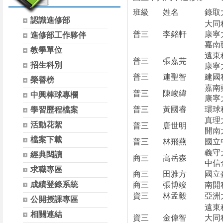
班級
姓名
錄取
認識進修部
大同
普三
李銘軒
康寧
進修部工作夥伴
嘉南
教學單位
遠東
普三
張嘉芫
招生科別
康寧
普三
連聖智
建國
榮譽榜
嘉南
普三
陳峻緯
中興棒球專欄
康寧
普三
黃國睿
環球
學習歷程檔案
真理
活動花絮
普三
唐世明
開南
檔案下載
普三
林飛燕
國立
義守
經典閱讀
商三
高岳森
中信
求職專區
商三
田雅方
國立
成績登錄系統
商三
張博竣
南開
資三
林孟毅
亞洲
公開授課專區
遠東
相關連結
資三
金偉智
大同