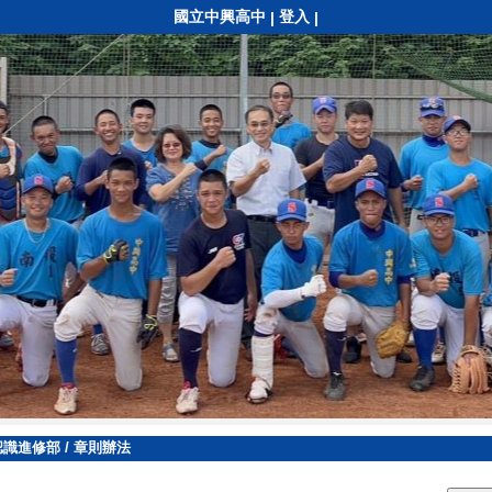
國立中興高中
登入
|
|
認識進修部
/
章則辦法