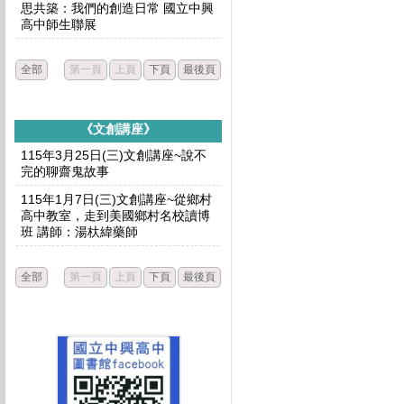
思共築：我們的創造日常 國立中興
高中師生聯展
全部
第一頁
上頁
下頁
最後頁
《文創講座》
115年3月25日(三)文創講座~說不
完的聊齋鬼故事
115年1月7日(三)文創講座~從鄉村
高中教室，走到美國鄉村名校讀博
班 講師：湯杕緯藥師
全部
第一頁
上頁
下頁
最後頁