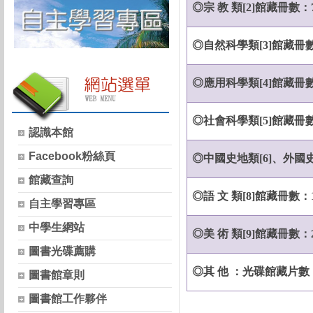
◎宗 教 類
[2]
館藏冊數：
◎自然科學類
[3]
館藏冊
◎應用科學類
[4]
館藏冊
◎社會科學類
[5]
館藏冊
認識本館
Facebook粉絲頁
◎中國史地類
[6]
、外國
館藏查詢
◎語 文 類
[8]
館藏冊數：
自主學習專區
中學生網站
◎美 術 類
[9]
館藏冊數：
圖書光碟薦購
◎其 他 ：光碟館藏片數
圖書館章則
圖書館工作夥伴