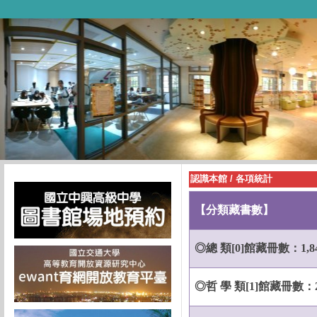
認識本館
/
各項統計
【分類藏書數】
◎總 類
[0]
館藏冊數：
1,8
◎哲 學 類
[1]
館藏冊數：