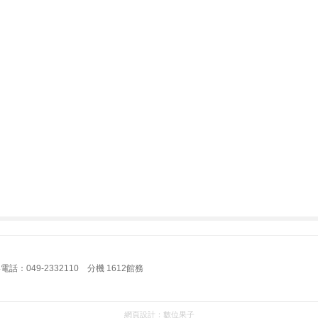
：049-2332110 分機 1612館務
網頁設計：
數位果子