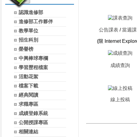
認識進修部
進修部工作夥伴
公告課表
/
當週課
教學單位
招生科別
(限 Internet Explor
榮譽榜
中興棒球專欄
成績查詢
學習歷程檔案
活動花絮
檔案下載
經典閱讀
線上投稿
求職專區
成績登錄系統
公開授課專區
相關連結