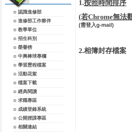
1.
按照時間排序
認識進修部
(若Chrome無
進修部工作夥伴
(需登入g-mail)
教學單位
招生科別
榮譽榜
2.
相簿封存檔案
中興棒球專欄
學習歷程檔案
活動花絮
檔案下載
經典閱讀
求職專區
成績登錄系統
公開授課專區
相關連結