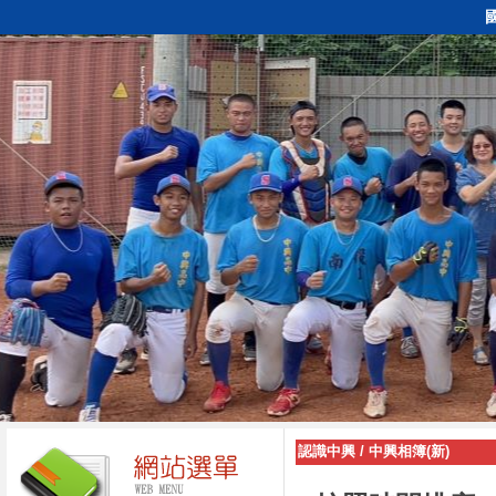
認識中興
/
中興相簿(新)