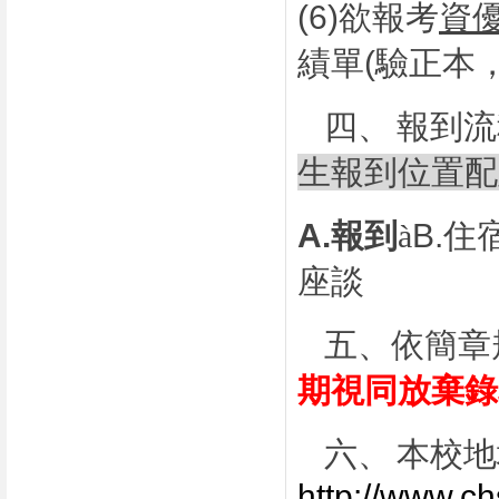
(6)
欲報考
資
績單
(
驗正本
四、
報到流
生報到位置配
A.
報到
à
B.
住
座談
五、
依簡章
期視同放棄錄
六、
本校地
http://www.ch