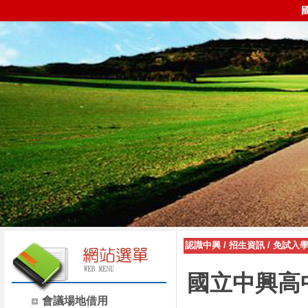
認識中興
/
招生資訊
/
免試入
國立中興高
會議場地借用