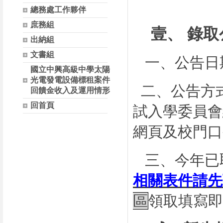
總務處工作夥伴
庶務組
壹、
錄取
出納組
文書組
一、
公告日
國立中興高級中學太陽
光電發電設備標租案件
二、
公告方
回饋金收入及運用情形
回首頁
試入學委員會
網頁及校門口
三、
今年已
相關表件請先
區
領取填寫