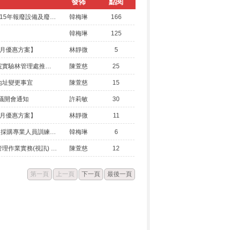
發佈
點閱
公告標售本機關奉准報廢之「115年報廢設備及廢五金一批」，請踴躍參加投標
韓梅琳
166
韓梅琳
125
月優惠方案】
林靜微
5
國立臺灣大學生物資源暨農學院實驗林管理處推出「走過森林的光影與足跡：臺 大實驗林百年永續檔案特展」
陳萱慈
25
地址變更事宜
陳萱慈
15
會議開會通知
許莉敏
30
月優惠方案】
林靜微
11
朝陽科技大學辦理會115年度「採購專業人員訓練班」招生簡章
韓梅琳
6
轉知國立政治大學開辦「檔案管理作業實務(視訊) 班」訊息
陳萱慈
12
第一頁
上一頁
下一頁
最後一頁