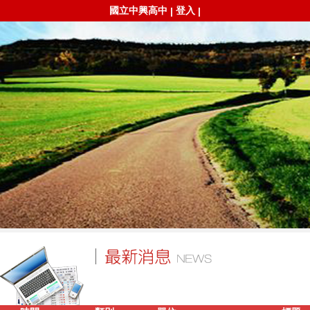
國立中興高中
登入
|
|