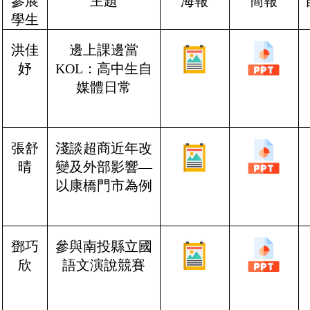
參展
主題
海報
簡報
學生
洪佳
邊上課邊當
妤
KOL
：高中生自
媒體日常
張舒
淺談超商近年改
晴
變及外部影響—
以康橋門市為例
鄧巧
參與南投縣立國
欣
語文演說競賽