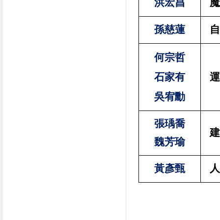
洪宏昌
魔
孫慈蓮
自
何宗哲
石家有
運
吳宥勳
張瑀喬
建
魏芳瑜
黃彥甄
人