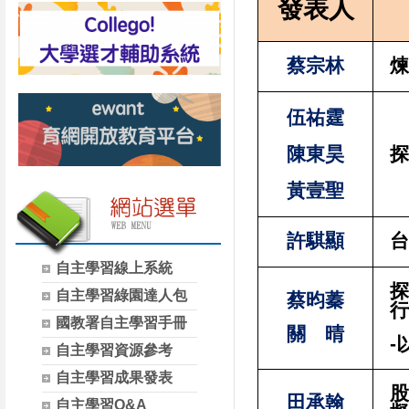
發表人
蔡宗林
煉
伍祐霆
陳東昊
探
黃壹聖
許騏顯
台
自主學習線上系統
探
自主學習綠園達人包
蔡昀蓁
行
國教署自主學習手冊
關 晴
-
自主學習資源參考
自主學習成果發表
股
田承翰
自主學習Q&A