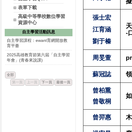
擬
表單下載
高級中等學校數位學習
張士宏
資源中心
天
江育涵
自主學習活動訊息
-
劉于榛
自主學習課程：ewant育網開放教
育平臺
2025高雄教育節第六屆「自主學習
周旻萱
p
年會」(青春來說課)
蘇冠誌
領
全部
第一頁
上一頁
下一頁
最後一頁
曾柏熏
如
曾敬桐
曾羿惠
木