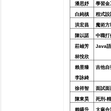
潘思妤
學習金
白純槙
程式設
洪宏昌
魔術方
陳以諾
中職打
莊岫芳
Java
林悅欣
賴昱臻
吉他自
李詠綺
徐祥智
面試面
陳東昊
死刑-
賴暘升
大麻合