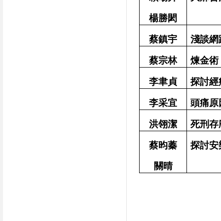
楊勝閎
蔡鎮宇
淺談網
蔡宗林
煉金術
李聿貞
探討經
李采宜
頭痛原
洪翎潔
死刑存
蔡昀蓁
探討安
關晴