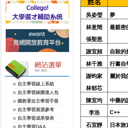
姓名
吳姿瑩
夢
林意閔
最親密
張聖恩
謝宜頻
自殺的
林千雅
行書自
謝昀家
屬於我的
自主學習線上系統
林郁芯
自主學習綠園達人包
陳宜均
中藥的
國教署自主學習手冊
自主學習資源參考
C++
李浩
自主學習成果發表
石宜靜
日本旅
自主學習Q&A