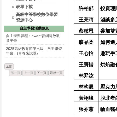
表單下載
許柏郁
投資理
高級中等學校數位學習
王亮晴
淺談多
資源中心
自主學習活動訊息
蔡慈恩
參加雙
自主學習課程：ewant育網開放教
育平臺
廖品柔
如何進
2025高雄教育節第六屆「自主學習
王心怡
趣玩手
年會」(青春來說課)
王寶惜
烘焙融
全部
第一頁
上一頁
下一頁
最後一頁
林羿汝
林昀辰
壓克力
黃翊峻
脫北者
張亦蕙
輸血醫