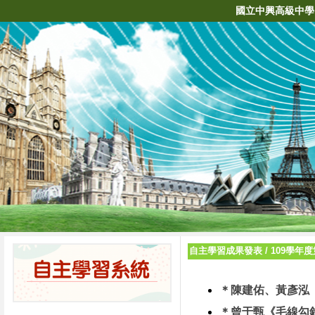
國立中興高級中學
自主學習成果發表
/
109學年
＊陳建佑、黃彥泓
＊曾于甄《毛線勾