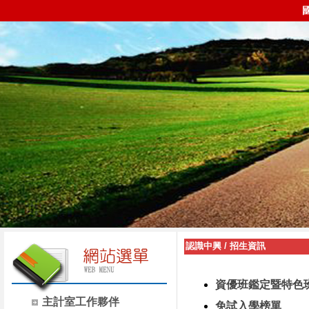
認識中興
/
招生資訊
資優班鑑定暨特色
主計室工作夥伴
免試入學榜單