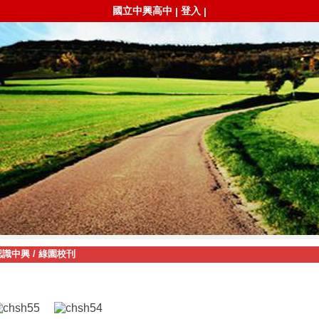
國立中興高中
登入
|
|
認識中興
/
綠園校刊