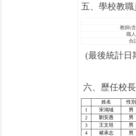
五、學校教職
教師(含
職人
合
(最後統計日期
六、歷任校長
姓名
性別
1
宋鴻域
男
劉安愚
男
2
王文坦
男
3
4
褚承志
男