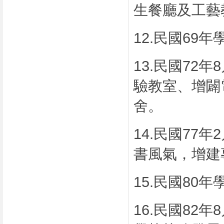
生餐廳及工藝
12.
民國
69
年
13.
民國
72
年
8
驗教室、增闢
舍。
14.
民國
77
年
2
書風氣，增建
15.
民國
80
年
16.
民國
82
年
8