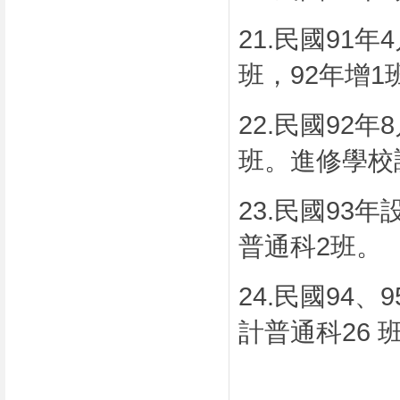
21.
民國
91
年
4
班，
92
年增
1
22.
民國
92
年
8
班。進修學校
23.
民國
93
年
普通科
2
班。
24.
民國
94
、
9
計普通科
26