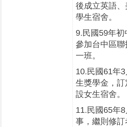
後成立英語、
學生宿舍。
9.
民國
59
年初
參加台中區聯
一班。
10.
民國
61
年
3
生獎學金，訂
設女生宿舍。
11.
民國
65
年
8
事，繼則修訂