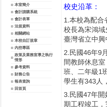
本室簡介
校史沿革：
會計請購系統
1.
本校為配合
會計表單
法規資料
校長為宋鴻域
相關網站
臺灣省立中興
本校自訂規章
內控專區
2.
民國
46
年
9
政策及業務宣導之執行
情形
間教師休息室
參考資料
班、二年級
1
財務公告
學生有
343
人
報表查詢
回首頁
3.
民國
47
年開
期工程竣工，