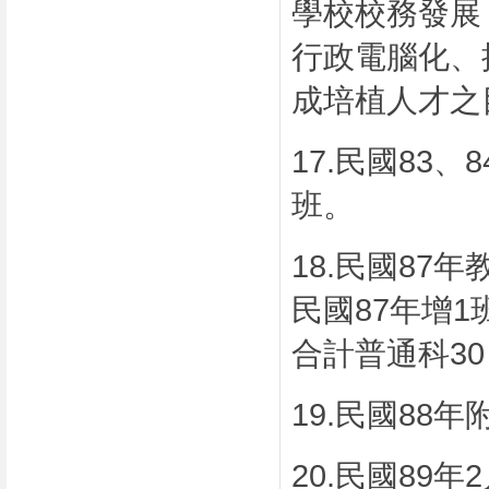
學校校務發展
行政電腦化、
成培植人才之
17.
民國
83
、
8
班。
18.
民國
87
年
民國
87
年增
1
合計普通科
3
19.
民國
88
年
20.
民國
89
年
2