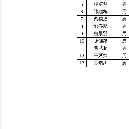
楊卓然
男
5
陳繼統
男
6
7
蔡德連
男
郭春航
男
8
9
曾景賢
男
陳健鏘
男
10
曾慧超
男
11
12
王延煌
男
13
張瑞杰
男