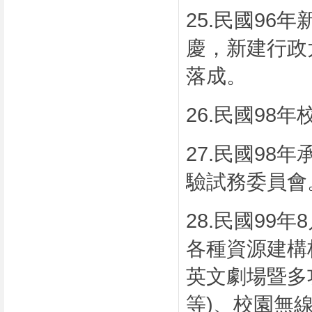
25.
民國
96
年
慶，新建行政
落成。
26.
民國
98
年
27.
民國
98
年
驗試務委員會
28.
民國
99
年
8
各種資源建構
英文劇場暨多
等
)
、校園無