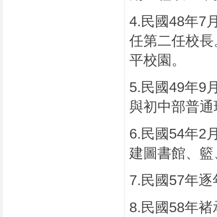
4.
民國
48
年
7
任第二任校長
平校園。
5.
民國
49
年
9
與初中部普通
6.
民國
54
年
2
建圖書館、籃
7.
民國
57
年逐
8.
民國
58
年褚