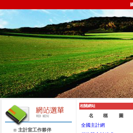
相關網站
名 稱
圖 
全國主計網
主計室工作夥伴