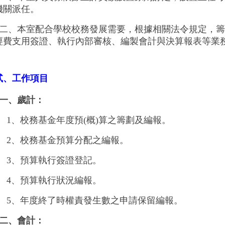
機關派任。
二、本室配合學校校務發展需要，根據相關法令規定，籌
經費支用簽證、執行內部審核
、編製會計與決算報表等業
貳、工作項目
一、歲計：
1、
校務基金年度預
(
概
)
算之籌劃及編報。
2、
校務基金預算分配之編報。
3、
預算執行簽證登記。
4、
預算執行狀況編報。
5、
年度終了時權責發生數之申請保留編報。
二、會計：