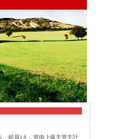
人、
組員
1
人，皆由上級主管主計