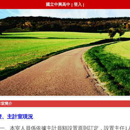
國立中興高中
登入
|
|
本室簡介
壹、主計室現況
一、本室人員係依據主計員額設置原則訂定，設置主任
1