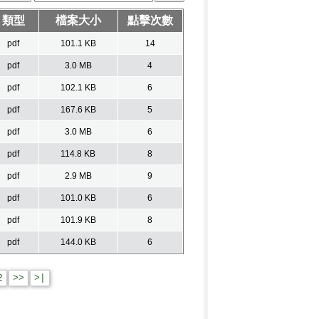
類型
檔案大小
點擊次數
pdf
101.1 KB
14
pdf
3.0 MB
4
pdf
102.1 KB
6
pdf
167.6 KB
5
pdf
3.0 MB
6
pdf
114.8 KB
8
pdf
2.9 MB
9
pdf
101.0 KB
6
pdf
101.9 KB
8
pdf
144.0 KB
6
2
>>
>|