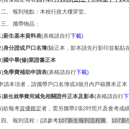
二、
報到地點：本校行政大樓穿堂。
三、
攜帶物品：
1)
新生基本資料表
(
表格請自行
下載
)
2)
身分證或戶口名簿
(
驗正本，影本請先行影印並黏貼
3)
國中畢
(
修
)
業證書
正本
4)
免學費補助申請表
(
表格請自行
下載
)
申請本項者，請攜帶戶口名簿或
3
個月內戶籍謄本正本
5)
減免相關證件正本及影本
(
表格請自行
下
新生就學費用
6)
欲報考
資優鑑定
者，需另攜帶
2
張
2
吋照片及會考成
四、
報到流程：
(
請參考
107
新生報到流程圖
、
107
新