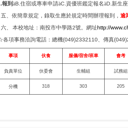
.
報到
à
B.
住宿或專車申請
à
C.
資優班鑑定報名
à
D.
新生座
五、
依簡章規定，錄取生應於規定時間辦理報到，
逾
六、
本校地址：南投市中學路
2
號。網址
http://www.c
各項事務洽詢電話：總機
(049)2332110
、傳真
(049
☆
事項
伙食
服儀
/
宿舍
/
班車
會考
負責單位
伙委會
生輔組
試務組
318
303
205
分機