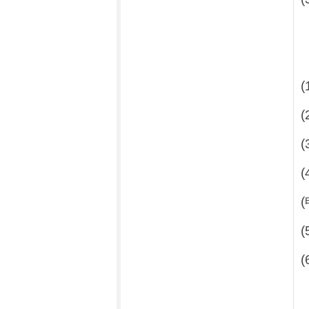
(
(
(
(
(
(
(