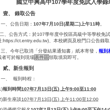
國立中興高中
107
學年度免試入學錄
壹、
錄取公告
一、
公告日期：
107
年
7
月
10
日
(
星期二
)
上午
11
時
。
二、
公告方式：於
107
學年度中投區高級中等學校免
址
:
https://ct.entry.edu.tw
)
、本校網頁及校門口公告錄取
三、
今年已取消「分發結果通知書」紙本寄發，
報到
載者可於報到現場
表件區
領取填寫即可。
貳、新生報到
一、
報到時程：
1)
報到時間
107
年
7
月
13
日
(
五
)
上午
9:00
至
11:00
2)
新生座談
107
年
7
月
13
日
(
五
)
上午
11:00
至
12:00
3)
資優鑑定報名
107
年
7
月
13
日
(
五
)
上午
9:00
至下午
14: