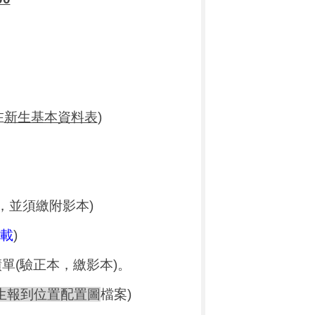
在
新生基本資料表
)
，並須繳附影本
)
載
)
績單
(
驗正本，繳影本
)
。
生報到位置配置圖
檔案
)