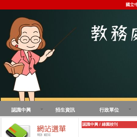
國立
認識中興
招生資訊
行政單位
認識中興
/
綠園校刊