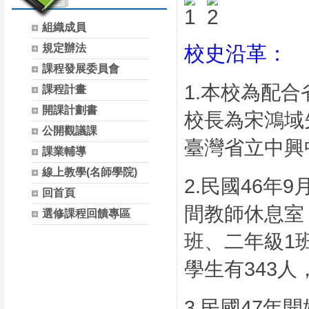
組織成員
規定辦法
校史沿革：
課程發展委員會
1.
本校為配合
課程計畫
開課計劃書
校長為宋鴻域
公開觀議課
臺灣省立中興
課業輔導
線上教學(名師學院)
2.
民國
46
年
9
回首頁
間教師休息室
選修課程回饋專區
班、二年級
1
學生有
343
人
3.
民國
47
年開