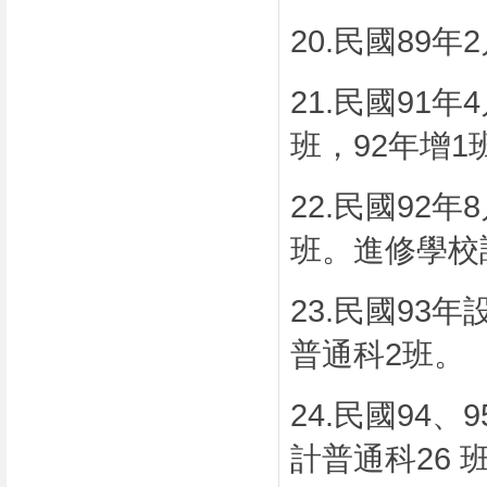
20.
民國
89
年
2
21.
民國
91
年
4
班，
92
年增
1
22.
民國
92
年
8
班。進修學校
23.
民國
93
年
普通科
2
班。
24.
民國
94
、
9
計普通科
26