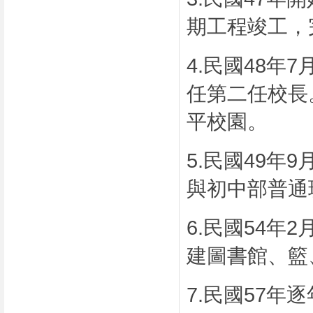
期工程竣工，
4.
民國
48
年
7
任第二任校長
平校園。
5.
民國
49
年
9
與初中部普通
6.
民國
54
年
2
建圖書館、籃
7.
民國
57
年逐