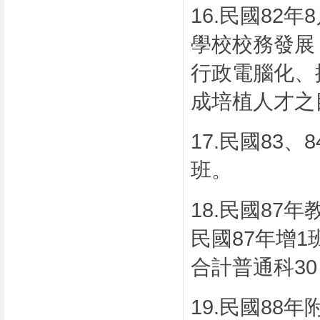
16.
民國
82
年
8
學校校務發展
行政電腦化、
成培植人才之
17.
民國
83
、
8
班。
18.
民國
87
年
民國
87
年增
1
合計普通科
3
19.
民國
88
年